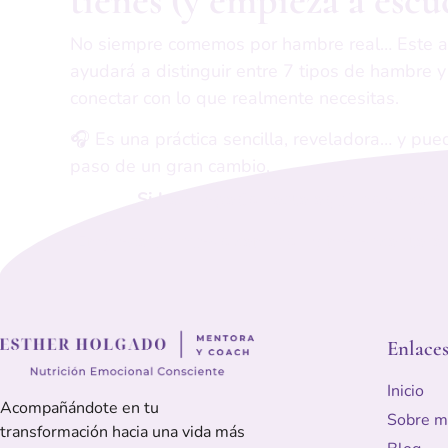
No siempre comemos por hambre real… Este a
ayudará a distinguir entre 7 tipos de hambre 
conectar con lo que realmente necesitas.
🎧 Es una práctica sencilla, reveladora… y pue
paso de un gran cambio.
Si has llegado hasta aquí, no es casu
Empieza un nuevo camino… y me encantará
Enlaces
Inicio
Acompañándote en tu
Sobre m
transformación hacia una vida más