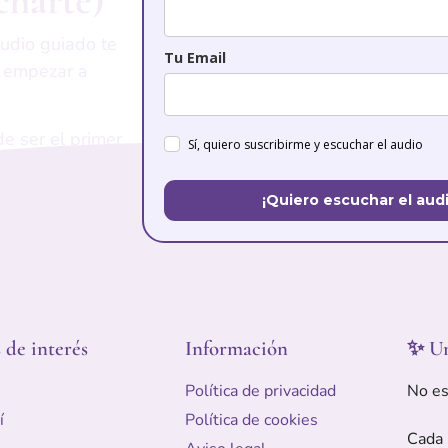
udio guiado te
Tu Email
y empezar a
de ser el primer
Sí, quiero suscribirme y escuchar el audio
alidad.
¡Quiero escuchar el audi
 acompañarte.
 de interés
Información
✨ Un
Política de privacidad
No es
í
Política de cookies
Cada 